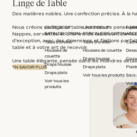
Linge de Table
Des matières nobles. Une confection précise. À la h
Nous créons du linge de table sur mesure pensé pou
LINGE DE LIT
LINGE DE LIT
HABI
Nappes, serviettes et chemins de table sont confe
SATIN DE COTON
PERCALE DE COTON
ACCE
d’exception, avec des dimensions et finitions parf
Taies d'oreiller
Taies d'oreiller
Cach
table et à votre art de recevoir.
Housses de
Housses de couette
Dessu
couette
Draps housse
Couve
Une table élégante, pensée dans les moindres détail
Draps housse
Draps plats
Plaid
EN SAVOIR PLUS
Draps plats
Voir tous les produits
Sacs 
Voir tous les
Voir 
produits
produ