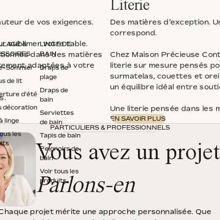
Literie
auteur de vos exigences.
Des matières d’exception. U
correspond.
r sublimer votre table.
LLAGE &
LINGE DE
ctionnés dans des matières
Chez Maison Précieuse Conte
SSOIRES
BAIN
aitement adaptées à votre
literie sur mesure pensés p
e-Sommier
Draps de
surmatelas, couettes et orei
plage
s de lit
un équilibre idéal entre souti
Draps de
rture d'été
s.
bain
s décoration
Une literie pensée dans les 
Serviettes
EN SAVOIR PLUS
à linge
de bain
PARTICULIERS & PROFESSIONNELS
tous les
Tapis de bain
its
Vous avez un projet
Peignoirs de
bain
Voir tous les
Parlons-en
produits
Chaque projet mérite une approche personnalisée. Que