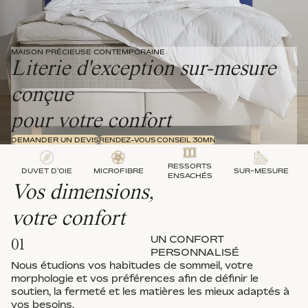
MAISON PRÉCIEUSE CONTEMPORAINE
Literie d'exception sur-mesure
conçue
pour votre confort
DEMANDER UN DEVIS
RENDEZ-VOUS CONSEIL 30MN
RESSORTS
DUVET D'OIE
MICROFIBRE
SUR-MESURE
ENSACHÉS
Vos dimensions,
votre confort
UN CONFORT
01
PERSONNALISÉ
Nous étudions vos habitudes de sommeil, votre
morphologie et vos préférences afin de définir le
soutien, la fermeté et les matières les mieux adaptés à
vos besoins.