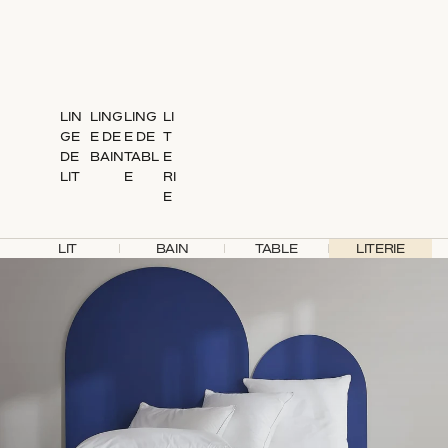
LIN
LING
LING
LI
GE
E DE
E DE
T
DE
BAIN
TABL
E
LIT
E
RI
E
LIT
BAIN
TABLE
LITERIE