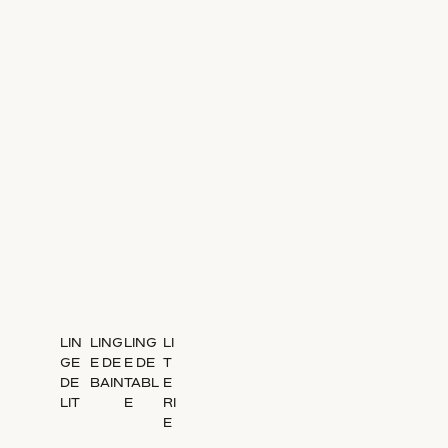
LIN
LING
LING
LI
GE
E DE
E DE
T
DE
BAIN
TABL
E
LIT
E
RI
E