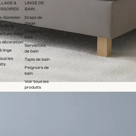
LLAGE &
LINGE DE
SSOIRES
BAIN
e-Sommier
Draps de
plage
s de lit
Draps de
rture d'été
bain
s décoration
Serviettes
à linge
de bain
tous les
Tapis de bain
its
Peignoirs de
bain
Voir tous les
produits