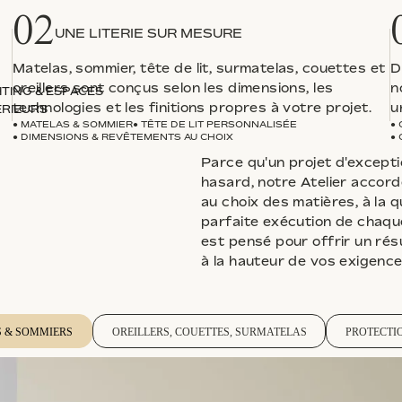
02
UNE LITERIE SUR MESURE
Matelas, sommier, tête de lit, surmatelas, couettes et
D
oreillers sont conçus selon les dimensions, les
n
TING & ESPACES
technologies et les finitions propres à votre projet.
u
ÉRIEURS
● MATELAS & SOMMIER
● TÊTE DE LIT PERSONNALISÉE
●
● DIMENSIONS & REVÊTEMENTS AU CHOIX
●
Parce qu'un projet d'excepti
hasard, notre Atelier accord
au choix des matières, à la qu
parfaite exécution de chaque
est pensé pour offrir un rés
à la hauteur de vos exigence
S & SOMMIERS
OREILLERS, COUETTES, SURMATELAS
PROTECTIO