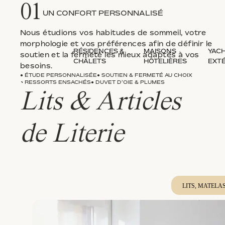
01
UN CONFORT PERSONNALISÉ
Nous étudions vos habitudes de sommeil, votre
morphologie et vos préférences afin de définir le
RÉSIDENCES &
MAISONS
YACH
soutien et la fermeté les mieux adaptés à vos
CHÂLETS
HÔTELIÈRES
EXT
besoins.
● ÉTUDE PERSONNALISÉE
● SOUTIEN & FERMETÉ AU CHOIX
● RESSORTS ENSACHÉS
● DUVET D’OIE & PLUMES
Lits & Articles
de Literie
LITS, MATELA