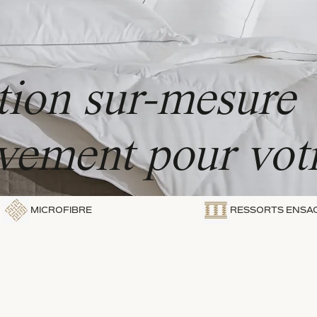
ption sur-mesure
vement pour votr
MICROFIBRE
RESSORTS ENSA