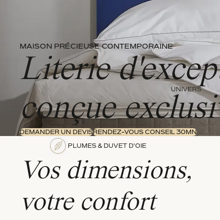
MAISON PRÉCIEUSE CONTEMPORAINE
Literie d'exce
UNIVERS
conçue exclusi
DEMANDER UN DEVIS
RENDEZ-VOUS CONSEIL 30MN
PLUMES & DUVET D'OIE
Vos dimensions,
votre confort