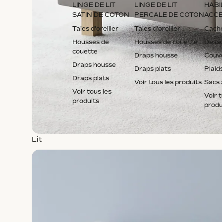
LINGE DE LIT
LINGE DE LIT
HABI
SATIN DE COTON
PERCALE DE COTON
ACCE
Taies d'oreiller
Taies d'oreiller
Cach
Housses de
Housses de couette
Dessu
couette
Draps housse
Couve
Draps housse
Draps plats
Plaid
Draps plats
Voir tous les produits
Sacs 
Voir tous les
Voir 
produits
produ
Lit