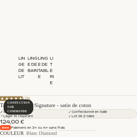
LIN
LING
LING
LI
GE
E DE
E DE
T
DE
BAIN
TABL
E
LIT
E
RI
E
79 total reviews
★
★
★
★
★
(79)
CONFECTION
Taies d'oreiller Signature - satin de coton
SUR
COMMANDE
✓ Coton Egyptien
✓ Confectionné en Italie
✓ Léger et respirant
✓ Lot de 2 taies
124,00 €
Paiement en 3× ou 4× sans frais
COULEUR
Blanc Diamond