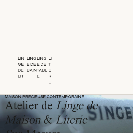
LIN
LING
LING
LI
GE
E DE
E DE
T
DE
BAIN
TABL
E
LIT
E
RI
E
MAISON PRÉCIEUSE CONTEMPORAINE
Atelier de
Linge de
Maison
&
Literie