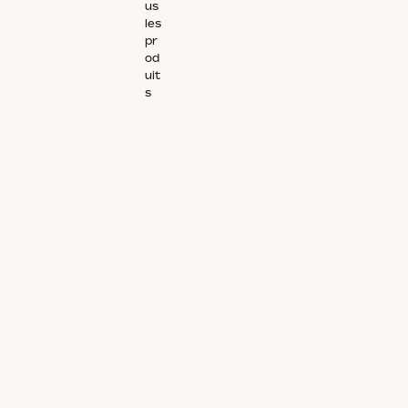
us
les
pr
od
uit
s