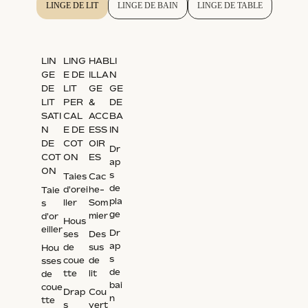
LINGE DE LIT
LINGE DE BAIN
LINGE DE TABLE
LIN
LING
HAB
LI
GE
E DE
ILLA
N
DE
LIT
GE
GE
LIT
PER
&
DE
SATI
CAL
ACC
BA
N
E DE
ESS
IN
DE
COT
OIR
Dr
COT
ON
ES
ap
ON
s
Taies
Cac
de
d'orei
he-
Taie
pla
ller
Som
s
ge
mier
d'or
Hous
eiller
Dr
ses
Des
ap
de
sus
Hou
s
coue
de
sses
de
tte
lit
de
bai
coue
Drap
Cou
n
tte
s
vert