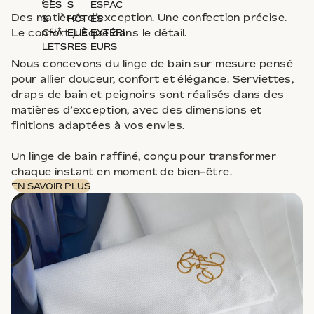
CES
S
ESPAC
Des matières d’exception. Une confection précise.
&
HÔT
ES
Le confort jusque dans le détail.
CHÂ
ELIÈ
EXTÉRI
LETS
RES
EURS
Nous concevons du linge de bain sur mesure pensé
pour allier douceur, confort et élégance. Serviettes,
draps de bain et peignoirs sont réalisés dans des
matières d’exception, avec des dimensions et
finitions adaptées à vos envies.
Un linge de bain raffiné, conçu pour transformer
chaque instant en moment de bien-être.
EN SAVOIR PLUS