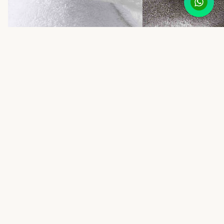
Drap de bain coton Signature
Drap de bain coton Divin
65,00 €
65,00 €