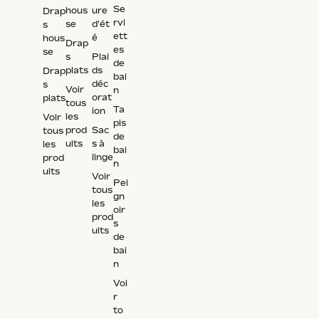
Se
hous
ure
Drap
rvi
se
d'ét
s
ett
é
hous
Drap
es
se
s
Plai
de
plats
ds
Drap
bai
déc
s
Voir
n
orat
plats
tous
Ta
ion
les
Voir
pis
prod
Sac
tous
de
uits
s à
les
bai
linge
prod
n
uits
Voir
Pei
tous
gn
les
oir
prod
s
uits
de
bai
n
Voi
r
to