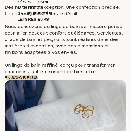
CES
S
ESPAC
Des matières d’exception. Une confection précise.
&
HÔT
ES
Le confort jusque dans le détail.
CHÂ
ELIÈ
EXTÉRI
LETS
RES
EURS
Nous concevons du linge de bain sur mesure pensé
pour allier douceur, confort et élégance. Serviettes,
draps de bain et peignoirs sont réalisés dans des
matières d’exception, avec des dimensions et
finitions adaptées à vos envies.
Un linge de bain raffiné, conçu pour transformer
chaque instant en moment de bien-être.
EN SAVOIR PLUS