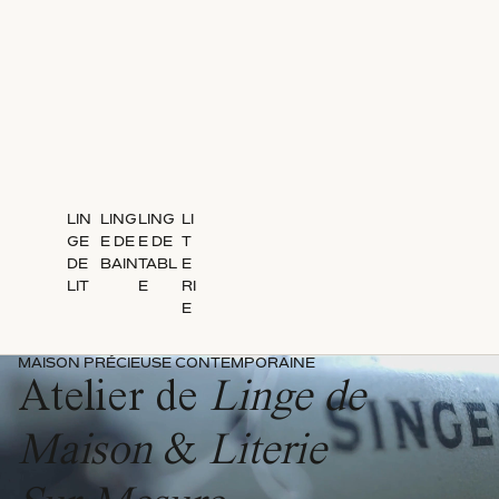
LIN
LING
LING
LI
GE
E DE
E DE
T
DE
BAIN
TABL
E
LIT
E
RI
E
MAISON PRÉCIEUSE CONTEMPORAINE
Atelier de
Linge de
Maison
&
Literie