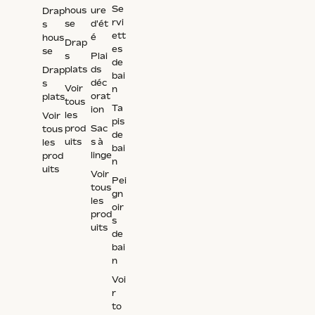
Se
hous
ure
Drap
rvi
se
d'ét
s
ett
é
hous
Drap
es
se
s
Plai
de
plats
ds
Drap
bai
déc
s
Voir
n
orat
plats
tous
Ta
ion
les
Voir
pis
prod
Sac
tous
de
uits
s à
les
bai
linge
prod
n
uits
Voir
Pei
tous
gn
les
oir
prod
s
uits
de
bai
n
Voi
r
to