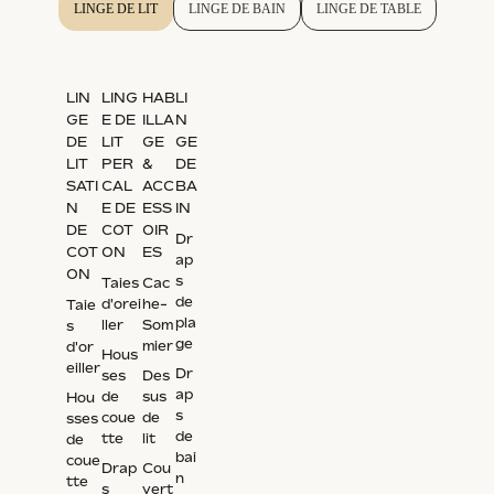
LINGE DE LIT
LINGE DE BAIN
LINGE DE TABLE
LIN
LING
HAB
LI
GE
E DE
ILLA
N
DE
LIT
GE
GE
LIT
PER
&
DE
SATI
CAL
ACC
BA
N
E DE
ESS
IN
DE
COT
OIR
Dr
COT
ON
ES
ap
ON
s
Taies
Cac
de
d'orei
he-
Taie
pla
ller
Som
s
ge
mier
d'or
Hous
eiller
Dr
ses
Des
ap
de
sus
Hou
s
coue
de
sses
de
tte
lit
de
bai
coue
Drap
Cou
n
tte
s
vert