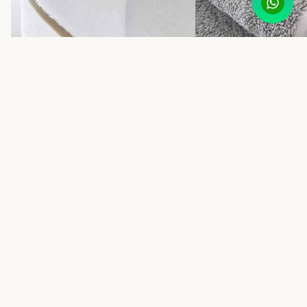
Drap de bain coton Signature
Drap de bain coton Divin
65,00 €
65,00 €