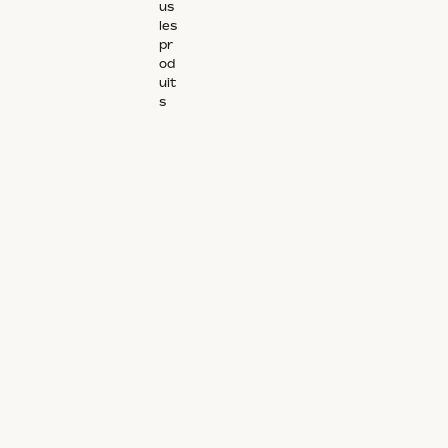
us
les
pr
od
uit
s