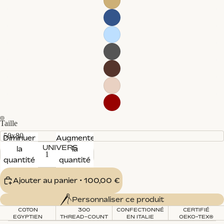
Taille
50x80
Diminuer
Augmenter
UNIVERS
la
la
quantité
quantité
Ajouter au panier
• 100,00 €
Personnaliser ce produit
COTON
300
CONFECTIONNÉ
CERTIFIÉ
EGYPTIEN
THREAD-COUNT
EN ITALIE
OEKO-TEX®