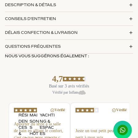
DESCRIPTION & DÉTAILS
CONSEILS D'ENTRETIEN
DÉLAIS CONFECTION & LIVRAISON
QUESTIONS FRÉQUENTES
NOUS VOUS SUGGÉRONS ÉGALEMENT :
4,7
Basé sur 3 avis vérifiés
Vérifié par Inflate
Vérifié
Vérifié
RÉSI
MAI
YACHTI
DEN
SON
NG &
Apporter du style à la salle
CES
S
ESPAC
de bain en alliant le confort,
Juste un tout petit peu trop
&
HÔT
ES
c'est ce que nous apporte ce
petit à mon avis