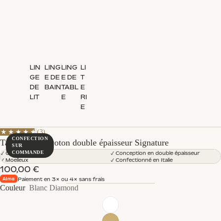
LIN
LING
LING
LI
GE
E DE
E DE
T
DE
BAIN
TABL
E
LIT
E
RI
E
3 total reviews
★
★
★
★
★
(3)
CONFECTION
Tapis de bain coton double épaisseur Signature
SUR
COMMANDE
✓ Coton égyptien
✓ Conception en double épaisseur
✓ Moelleux
✓ Confectionné en Italie
100,00 €
Paiement en 3× ou 4× sans frais
Couleur
Blanc Diamond