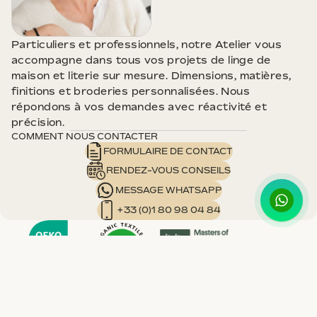
contact@mpcmaison.com
Particuliers et professionnels, notre Atelier vous
+33 (0)1 80 98 04 84
accompagne dans tous vos projets de linge de
maison et literie sur mesure. Dimensions, matières,
finitions et broderies personnalisées. Nous
répondons à vos demandes avec réactivité et
précision.
COMMENT NOUS CONTACTER
FORMULAIRE DE CONTACT
RENDEZ-VOUS CONSEILS
MESSAGE WHATSAPP
+33 (0)1 80 98 04 84
MPC
ESHOP
156,00 €
MRA SARL - 14 RUE DU CHATEAU 92250 LA GARENNE COLOMBES -