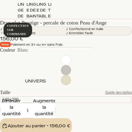
240x220
40)
50)
LIN
LING
LING
LI
(retombée
GE
E DE
E DE
T
50)
DE
BAIN
TABL
E
LIT
E
RI
Drap plat Prestige - percale de coton Peau d'Ange
CONFECTION
E
✓ Coton Egyptien
✓ Confectionné en Italie
SUR
✓ Légère et respirante
✓ Entretien facile
COMMANDE
156,00 €
240x290
240x220
Paiement en 3× ou 4× sans frais
(retombée
Couleur
Blanc
(retombée
160x200
40)
160x200
40)
(bonnet
260x240
270x290
40)
(retombée
(retombée
50
55)
UNIVERS
Taille
Guide des tailles
240x290
Diminuer
Augmenter
la
la
270x290
260x240
quantité
quantité
(retombée
(retombée
180x200
45)
180x200
40)
Ajouter au panier
• 156,00 €
(bonnet
280x260