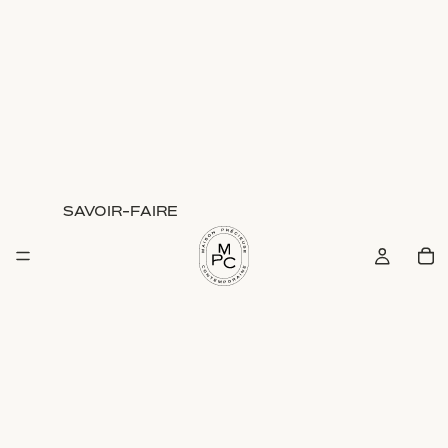
Guide des Tailles
(larg. x Long. en cm)
SAVOIR-FAIRE
Lit
Drap
Housse de
Drap plat
Housse
Couette
200x200
(retombée
140x200
240x290
30)
140x200
(bonnet
(retombée