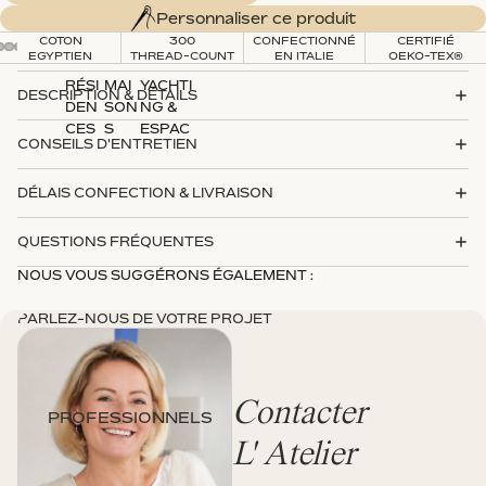
300x290
40)
(retombée
Personnaliser ce produit
(retombée
50)
COTON
300
CONFECTIONNÉ
CERTIFIÉ
60)
EGYPTIEN
THREAD-COUNT
EN ITALIE
OEKO-TEX®
RÉSI
MAI
YACHTI
DESCRIPTION & DÉTAILS
DEN
SON
NG &
CES
S
ESPAC
260x240
CONSEILS D'ENTRETIEN
&
HÔT
ES
(retombée
CHÂ
ELIÈ
EXTÉRI
200x200
300x290
200x200
30)
DÉLAIS CONFECTION & LIVRAISON
LETS
RES
EURS
(bonnet
(retombée
280x260
40)
50)
(retombée
QUESTIONS FRÉQUENTES
40)
NOUS VOUS SUGGÉRONS ÉGALEMENT :
PARLEZ-NOUS DE VOTRE PROJET
Contacter
PROFESSIONNELS
Vous avez un doute sur la taille ?
L' Atelier